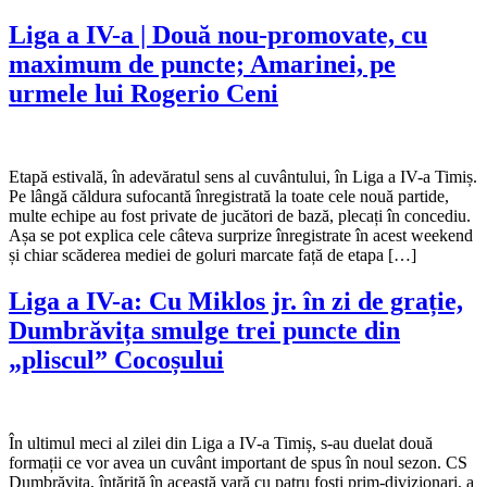
Liga a IV-a | Două nou-promovate, cu
maximum de puncte; Amarinei, pe
urmele lui Rogerio Ceni
Etapă estivală, în adevăratul sens al cuvântului, în Liga a IV-a Timiș.
Pe lângă căldura sufocantă înregistrată la toate cele nouă partide,
multe echipe au fost private de jucători de bază, plecați în concediu.
Așa se pot explica cele câteva surprize înregistrate în acest weekend
și chiar scăderea mediei de goluri marcate față de etapa […]
Liga a IV-a: Cu Miklos jr. în zi de grație,
Dumbrăvița smulge trei puncte din
„pliscul” Cocoșului
În ultimul meci al zilei din Liga a IV-a Timiș, s-au duelat două
formații ce vor avea un cuvânt important de spus în noul sezon. CS
Dumbrăvița, întărită în această vară cu patru foști prim-divizionari, a