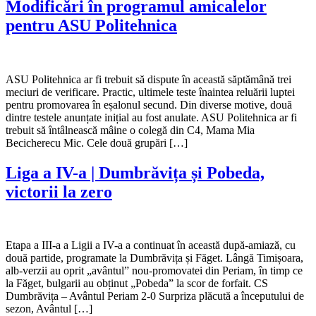
Modificări în programul amicalelor
pentru ASU Politehnica
ASU Politehnica ar fi trebuit să dispute în această săptămână trei
meciuri de verificare. Practic, ultimele teste înaintea reluării luptei
pentru promovarea în eșalonul secund. Din diverse motive, două
dintre testele anunțate inițial au fost anulate. ASU Politehnica ar fi
trebuit să întâlnească mâine o colegă din C4, Mama Mia
Becicherecu Mic. Cele două grupări […]
Liga a IV-a | Dumbrăvița și Pobeda,
victorii la zero
Etapa a III-a a Ligii a IV-a a continuat în această după-amiază, cu
două partide, programate la Dumbrăvița și Făget. Lângă Timișoara,
alb-verzii au oprit „avântul” nou-promovatei din Periam, în timp ce
la Făget, bulgarii au obținut „Pobeda” la scor de forfait. CS
Dumbrăvița – Avântul Periam 2-0 Surpriza plăcută a începutului de
sezon, Avântul […]