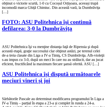
obținut o victorie scurtă, 1-0 cu Cocoșul Orțișoara, aceeași trupă
incomodă marca Ghiță Chimiuc. Din această vară, la Dumbrăvița
[…]
FOTO: ASU Politehnica îşi continuă
defilarea: 3-0 la Dumbrăviţa
ASU Politehnica îşi va menţine distanţa faţă de Ripensia şi după
această etapă, graţie succesului clar obţinut astăzi, pe terenul celei
de-a treia clasate din Liga a IV-a Timiş, CS Dumbrăviţa. Alb-violeţii
s-au impus cu 3-0, după un meci în care nu au strălucit, dar au jucat
eficient, fructificând la maximum fiecare şansă oferită. ASU […]
ASU Politehnica își dispută următoarele
meciuri vineri și joi
Sărbătorile Pascale au determinat modificarea programului în Liga a
IV-a Timiș – parțial în etapa a 23-a și complet în runda a 24-a.