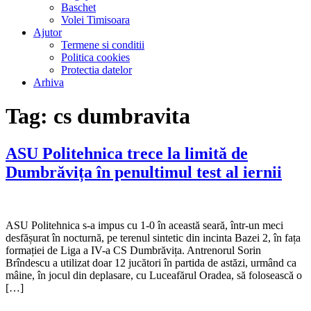
Baschet
Volei Timisoara
Ajutor
Termene si conditii
Politica cookies
Protectia datelor
Arhiva
Tag:
cs dumbravita
ASU Politehnica trece la limită de
Dumbrăvița în penultimul test al iernii
ASU Politehnica s-a impus cu 1-0 în această seară, într-un meci
desfășurat în nocturnă, pe terenul sintetic din incinta Bazei 2, în fața
formației de Liga a IV-a CS Dumbrăvița. Antrenorul Sorin
Brîndescu a utilizat doar 12 jucători în partida de astăzi, urmând ca
mâine, în jocul din deplasare, cu Luceafărul Oradea, să folosească o
[…]