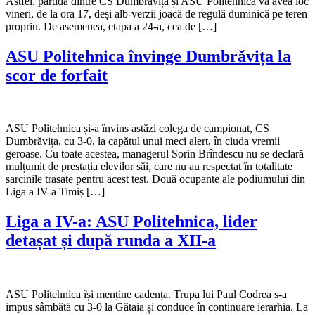
Astfel, partida dintre CS Dumbrăvița și ASU Politehnica va avea loc
vineri, de la ora 17, deși alb-verzii joacă de regulă duminică pe teren
propriu. De asemenea, etapa a 24-a, cea de […]
ASU Politehnica învinge Dumbrăvița la
scor de forfait
ASU Politehnica și-a învins astăzi colega de campionat, CS
Dumbrăvița, cu 3-0, la capătul unui meci alert, în ciuda vremii
geroase. Cu toate acestea, managerul Sorin Brîndescu nu se declară
mulțumit de prestația elevilor săi, care nu au respectat în totalitate
sarcinile trasate pentru acest test. Două ocupante ale podiumului din
Liga a IV-a Timiș […]
Liga a IV-a: ASU Politehnica, lider
detașat și după runda a XII-a
ASU Politehnica își menține cadența. Trupa lui Paul Codrea s-a
impus sâmbătă cu 3-0 la Gătaia și conduce în continuare ierarhia. La