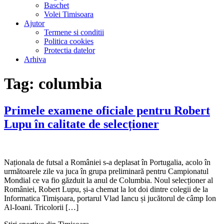
Baschet
Volei Timisoara
Ajutor
Termene si conditii
Politica cookies
Protectia datelor
Arhiva
Tag:
columbia
Primele examene oficiale pentru Robert
Lupu în calitate de selecționer
Naționala de futsal a României s-a deplasat în Portugalia, acolo în
următoarele zile va juca în grupa preliminară pentru Campionatul
Mondial ce va fio găzduit la anul de Columbia. Noul selecționer al
României, Robert Lupu, și-a chemat la lot doi dintre colegii de la
Informatica Timișoara, portarul Vlad Iancu și jucătorul de câmp Ion
Al-Ioani. Tricolorii […]