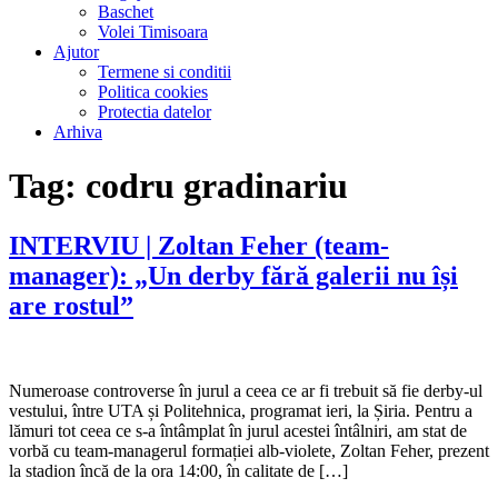
Baschet
Volei Timisoara
Ajutor
Termene si conditii
Politica cookies
Protectia datelor
Arhiva
Tag:
codru gradinariu
INTERVIU | Zoltan Feher (team-
manager): „Un derby fără galerii nu își
are rostul”
Numeroase controverse în jurul a ceea ce ar fi trebuit să fie derby-ul
vestului, între UTA și Politehnica, programat ieri, la Șiria. Pentru a
lămuri tot ceea ce s-a întâmplat în jurul acestei întâlniri, am stat de
vorbă cu team-managerul formației alb-violete, Zoltan Feher, prezent
la stadion încă de la ora 14:00, în calitate de […]