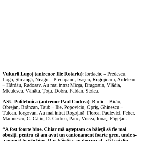
Vulturii Lugoj (antrenor Ilie Rotariu)
: Iordache – Predescu,
Loga, Ştreangă, Neagu – Precupanu, Ivaşcu, Rogojinaru, Ardelean
– Hârdău, Radosav. Au mai intrat Micşa, Dragostin, Vlădia,
Miculescu, Vânătu, Ţoţu, Dobra, Fabian, Stoica.
ASU Politehnica (antrenor Paul Codrea)
: Burtic – Birău,
Obrejan, Brânzan, Taub – Ilie, Popoviciu, Opriş, Ghinescu –
Tulcan, Iorgovan. Au mai intrat Rogojină, Florea, Paulevici, Feher,
Maranescu, C. Călin, D. Codrea, Panc, Vucea, Ionaş, Făgeţan.
“A fost foarte bine. Chiar mă aşteptam ca băieţii să fie mai
obosiţi, pentru că am avut un cantonament foarte greu, unde s-
a muncit foarte bine. Dar băieţii s-au descurcat, atât cei din