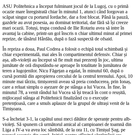
ASU Politehnica a început fulminant jocul de la Lugoj, cu o primă
ocazie mare înregistrată chiar în minutul 1, atunci când Iorgovan a
scăpat singur cu portarul Iordache, dar a fost blocat. Până la pauză,
gazdele au avut posesia, au dominat teritorial, dar fără să își creeze
mari ocazii. Totuși, trupa condusă de Ilie Rotariu avea să intre în
avantaj la cabine, printr-un gol înscris n chiar ultimul minut al primei
reprize, de tânărul Hârdău, după o fază suspectă de ofsaid.
În repriza a doua, Paul Codrea a folosit o echipă total schimbată și
chiar experimentală, mai ales în compartimentul defensiv. Chiar și
așa, alb-violeții au început să fie mult mai prezenți în joc, ultima
jumătate de oră disputându-se aproape în totalitate în jumătatea de
teren a lugojenilor. Nicu Făgețan a egalat, în minutul 60, după o
cursă pornită din apropierea cercului de la centrul terenului. Apoi, 10
minute mai târziu, timișorenii aveau să preia conducerea, prin Ionaș,
care a reluat simplu o așezare de pe stânga a lui Vucea. În fine, în
minutul 78, a venit rândul lui Vucea să își treacă în cont o reușită,
mijlocașul stânga al Politehnicii finalizând cu o execuție
pretențioasă, care a smuls aplauze de la grupul de ultrași venit de la
Timișoara.
S-a încheiat 3-1, la capătul unui meci dătător de speranțe pentru alb-
violeți. Să spunem că următorul amical al campioanei de toamnă din
Liga a IV-a va avea loc sâmbătă, de la ora 11, cu Timișul Șag, pe