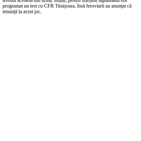
terenul acesteia din urmă. Inițial, pentru sfârșitul săptămânii era
programat un test cu CFR Timișoara, însă feroviarii au anunțat că
renunță la acest joc.