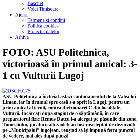
Baschet
Volei Timisoara
Ajutor
Termene si conditii
Politica cookies
Protectia datelor
Arhiva
FOTO: ASU Politehnica,
victorioasă în primul amical: 3-
1 cu Vulturii Lugoj
ASU Politehnica a încheiat astăzi cantonamentul de la Valea lui
Liman, iar în drumul spre casă s-a oprit la Lugoj, pentru un
prim amical al iernii, contra divizionarei C din localitate,
Vulturii. Încărcați după stagiul de o săptămână, în care
preparatorul fizic Remus Datcu i-a alergat pe pășunile din zona
Tomeștiului, jucătorii alb-violeți au fost neașteptat de dezinvolți
pe „Municipalul” lugojean, reușind să își impună ferm punctul
de vedere, mai ales după pauză.