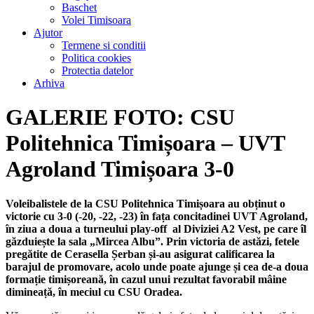
Baschet
Volei Timisoara
Ajutor
Termene si conditii
Politica cookies
Protectia datelor
Arhiva
GALERIE FOTO: CSU
Politehnica Timișoara – UVT
Agroland Timișoara 3-0
Voleibalistele de la CSU Politehnica Timișoara au obținut o
victorie cu 3-0 (-20, -22, -23) în fața concitadinei UVT Agroland,
în ziua a doua a turneului play-off al Diviziei A2 Vest, pe care îl
găzduiește la sala „Mircea Albu”. Prin victoria de astăzi, fetele
pregătite de Cerasella Șerban și-au asigurat calificarea la
barajul de promovare, acolo unde poate ajunge și cea de-a doua
formație timișoreană, în cazul unui rezultat favorabil mâine
dimineață, în meciul cu CSU Oradea.