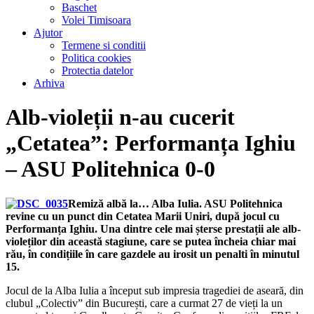
Baschet
Volei Timisoara
Ajutor
Termene si conditii
Politica cookies
Protectia datelor
Arhiva
Alb-violeții n-au cucerit
„Cetatea”: Performanța Ighiu
– ASU Politehnica 0-0
Remiză albă la… Alba Iulia. ASU Politehnica
revine cu un punct din Cetatea Marii Uniri, după jocul cu
Performanța Ighiu. Una dintre cele mai șterse prestații ale alb-
violeților din această stagiune, care se putea încheia chiar mai
rău, în condițiile în care gazdele au irosit un penalti în minutul
15.
Jocul de la Alba Iulia a început sub impresia tragediei de aseară, din
clubul „Colectiv” din București, care a curmat 27 de vieți la un