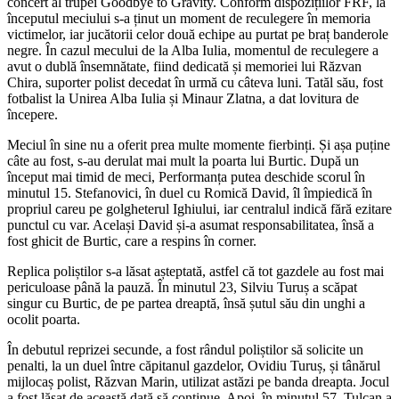
concert al trupei Goodbye to Gravity. Conform dispozițiilor FRF, la
începutul meciului s-a ținut un moment de reculegere în memoria
victimelor, iar jucătorii celor două echipe au purtat pe braț banderole
negre. În cazul mecului de la Alba Iulia, momentul de reculegere a
avut o dublă însemnătate, fiind dedicată și memoriei lui Răzvan
Chira, suporter polist decedat în urmă cu câteva luni. Tatăl său, fost
fotbalist la Unirea Alba Iulia și Minaur Zlatna, a dat lovitura de
începere.
Meciul în sine nu a oferit prea multe momente fierbinți. Și așa puține
câte au fost, s-au derulat mai mult la poarta lui Burtic. După un
început mai timid de meci, Performanța putea deschide scorul în
minutul 15. Stefanovici, în duel cu Romică David, îl împiedică în
propriul careu pe golgheterul Ighiului, iar centralul indică fără ezitare
punctul cu var. Același David și-a asumat responsabilitatea, însă a
fost ghicit de Burtic, care a respins în corner.
Replica poliștilor s-a lăsat așteptată, astfel că tot gazdele au fost mai
periculoase până la pauză. În minutul 23, Silviu Turuș a scăpat
singur cu Burtic, de pe partea dreaptă, însă șutul său din unghi a
ocolit poarta.
În debutul reprizei secunde, a fost rândul poliștilor să solicite un
penalti, la un duel între căpitanul gazdelor, Ovidiu Turuș, și tânărul
mijlocaș polist, Răzvan Marin, utilizat astăzi pe banda dreapta. Jocul
a fost lăsat de această dată să continue. Apoi, în minutul 57, Tulcan a