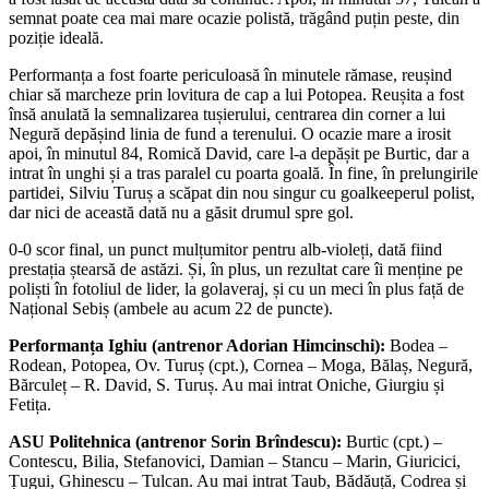
semnat poate cea mai mare ocazie polistă, trăgând puțin peste, din
poziție ideală.
Performanța a fost foarte periculoasă în minutele rămase, reușind
chiar să marcheze prin lovitura de cap a lui Potopea. Reușita a fost
însă anulată la semnalizarea tușierului, centrarea din corner a lui
Negură depășind linia de fund a terenului. O ocazie mare a irosit
apoi, în minutul 84, Romică David, care l-a depășit pe Burtic, dar a
intrat în unghi și a tras paralel cu poarta goală. În fine, în prelungirile
partidei, Silviu Turuș a scăpat din nou singur cu goalkeeperul polist,
dar nici de această dată nu a găsit drumul spre gol.
0-0 scor final, un punct mulțumitor pentru alb-violeți, dată fiind
prestația ștearsă de astăzi. Și, în plus, un rezultat care îi menține pe
poliști în fotoliul de lider, la golaveraj, și cu un meci în plus față de
Național Sebiș (ambele au acum 22 de puncte).
Performanța Ighiu (antrenor Adorian Himcinschi):
Bodea –
Rodean, Potopea, Ov. Turuș (cpt.), Cornea – Moga, Bălaș, Negură,
Bărculeț – R. David, S. Turuș. Au mai intrat Oniche, Giurgiu și
Fetița.
ASU Politehnica (antrenor Sorin Brîndescu):
Burtic (cpt.) –
Contescu, Bilia, Stefanovici, Damian – Stancu – Marin, Giuricici,
Țugui, Ghinescu – Tulcan. Au mai intrat Taub, Bădăuță, Codrea și